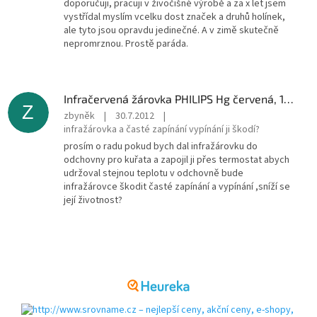
doporučuji, pracuji v živočišné výrobě a za x let jsem
vystřídal myslím vcelku dost značek a druhů holínek,
ale tyto jsou opravdu jedinečné. A v zimě skutečně
nepromrznou. Prostě paráda.
Infračervená žárovka PHILIPS Hg červená, 150 W
Z
zbyněk
|
30.7.2012
|
infražárovka a časté zapínání vypínání ji škodí?
prosím o radu pokud bych dal infražárovku do
odchovny pro kuřata a zapojil ji přes termostat abych
udržoval stejnou teplotu v odchovně bude
infražárovce škodit časté zapínání a vypínání ,sníží se
její životnost?
Z
á
p
a