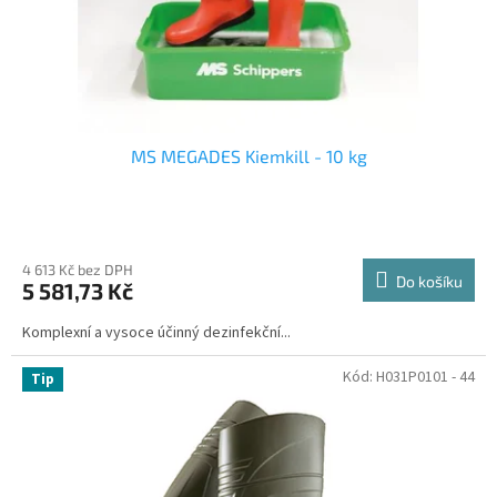
e
m
a
M
a
MS MEGADES Kiemkill - 10 kg
l
š
i
c
4 613 Kč bez DPH
Do košíku
5 581,73 Kč
e
Komplexní a vysoce účinný dezinfekční...
Kód:
H031P0101 - 44
Tip