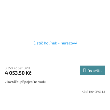
Čistič holínek - nerezový
3 350 Kč bez DPH
Do košíku
4 053,50 Kč
2 kartáče, připojení na vodu
Kód:
H040P0113