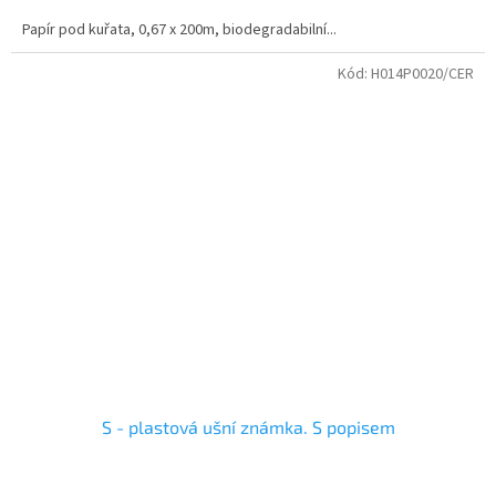
Papír pod kuřata, 0,67 x 200m, biodegradabilní...
Kód:
H014P0020/CER
S - plastová ušní známka. S popisem