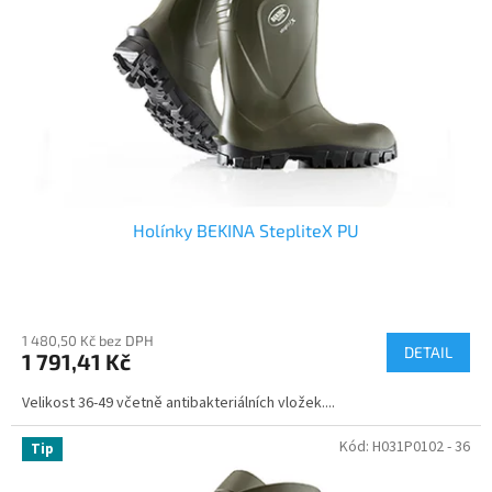
Holínky BEKINA StepliteX PU
1 480,50 Kč bez DPH
DETAIL
1 791,41 Kč
Velikost 36-49 včetně antibakteriálních vložek....
Kód:
H031P0102 - 36
Tip