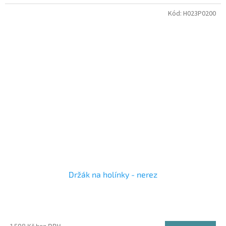
Kód:
H023P0200
Držák na holínky - nerez
1 508 Kč bez DPH