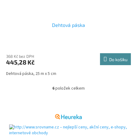
Dehtová páska
368 Kč bez DPH
Do košíku
445,28 Kč
Dehtová páska, 25 m x 5 cm
6
položek celkem
O
v
l
Z
á
á
d
p
a
a
c
t
í
í