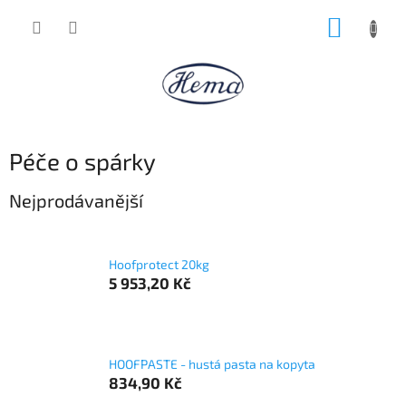
Přejít
NÁKUP
na
obsah
KOŠÍK
Péče o spárky
Nejprodávanější
Hoofprotect 20kg
5 953,20 Kč
HOOFPASTE - hustá pasta na kopyta
834,90 Kč