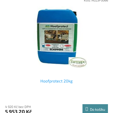
Kód:
H023P0066
Hoofprotect 20kg
4 920 Kč bez DPH
Do košíku
5 953,20 Kč