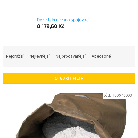
Dezinfekční vana spojovací
8 179,60 Kč
Ř
a
Nejdražší
Nejlevnější
Nejprodávanější
Abecedně
z
e
n
OTEVŘÍT FILTR
í
p
V
Kód:
H006P0003
r
ý
o
p
d
i
u
s
k
p
t
r
ů