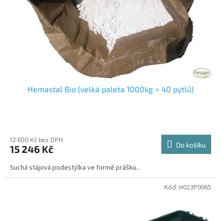
o
d
u
k
t
ů
Hemastal Bio (velká paleta 1000kg = 40 pytlů)
12 600 Kč bez DPH
Do košíku
15 246 Kč
Suchá stájová podestýlka ve formě prášku...
Kód:
H023P0065