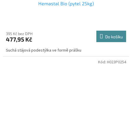
Hemastal Bio (pytel 25kg)
395 Kč bez DPH
Do košíku
477,95 Kč
Suchá stájová podestýlka ve formě prášku
Kód:
H023P0254