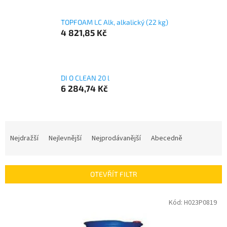
TOPFOAM LC Alk, alkalický (22 kg)
4 821,85 Kč
DI O CLEAN 20 l
6 284,74 Kč
Ř
a
Nejdražší
Nejlevnější
Nejprodávanější
Abecedně
z
e
n
OTEVŘÍT FILTR
í
p
V
Kód:
H023P0819
r
ý
o
p
d