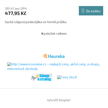
395 Kč bez DPH
Do košíku
477,95 Kč
Suchá stájová podestýlka ve formě prášku
9
položek celkem
O
v
l
Z
á
á
d
p
a
a
c
t
í
í
p
r
v
k
y
v
ý
Vytvořil Shoptet
p