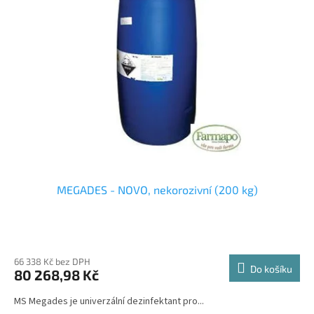
i
u
s
k
p
t
r
ů
o
d
u
k
t
ů
MEGADES - NOVO, nekorozivní (200 kg)
66 338 Kč bez DPH
Do košíku
80 268,98 Kč
MS Megades je univerzální dezinfektant pro...