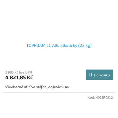
TOPFOAM LC Alk, alkalický (22 kg)
3 985 Kč bez DPH
Do košíku
4 821,85 Kč
Všeobecné užití ve stájích, dojírnách i na...
Kód:
H023P0212