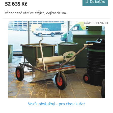
Do košíku
52 635 Kč
Všeobecné užití ve stájích, dojírnách i na...
Kód:
H023P0213
Vozík obslužný - pro chov kuřat