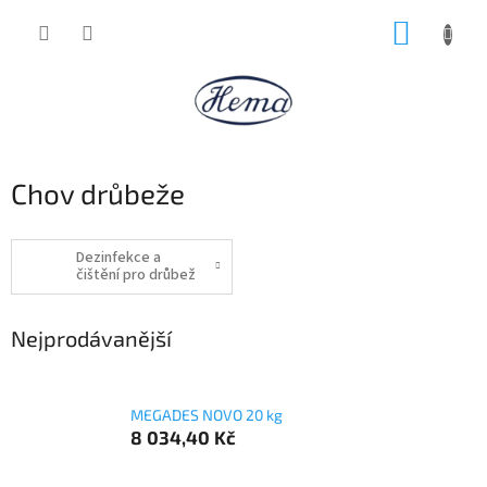
Přejít
NÁKUP
na
obsah
KOŠÍK
Chov drůbeže
Dezinfekce a
čištění pro drůbež
Nejprodávanější
MEGADES NOVO 20 kg
8 034,40 Kč