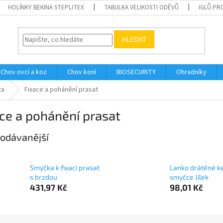
HOLÍNKY BEKINA STEPLITEX
TABULKA VELIKOSTI ODĚVŮ
IGLŮ PR
HLEDAT
Chov ovcí a koz
Chov koní
BIOSECURITY
Ohradníky
ta
Fixace a pohánění prasat
ce a pohánění prasat
odávanější
Smyčka k fixaci prasat
Lanko drátěné k
s brzdou
smyčce Jílek
431,97 Kč
98,01 Kč