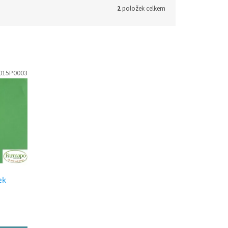
2
položek celkem
015P0003
ek