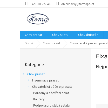
Přejít
+420 381 277 427
objednavky@farmapo.cz
na
obsah
Chov prasat
Chov skotu
Chov drůbeže
Domů
Chov prasat
Chovatelská péče o prasa
P
Fixa
o
Přeskočit
s
Kategorie
kategorie
Nejpr
t
r
Chov prasat
a
Inseminace prasat
n
Chovatelská péče o prasata
n
í
Porodny a ošetření selat
p
Kautery
a
Podpora pro slabá selata
Ř