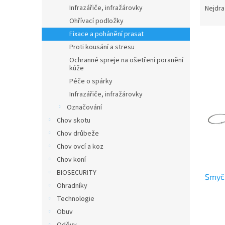
n
a
Infrazářiče, infražárovky
Nejdra
e
z
Ohřívací podložky
l
e
Fixace a pohánění prasat
n
Proti kousání a stresu
í
Ochranné spreje na ošetření poranění
p
V
kůže
r
ý
Péče o spárky
o
p
Infrazářiče, infražárovky
d
i
u
Označování
s
k
Chov skotu
p
t
r
Chov drůbeže
ů
o
Chov ovcí a koz
d
Chov koní
u
BIOSECURITY
Smyčk
k
Ohradníky
t
Technologie
ů
Obuv