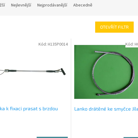
žší
Nejlevnější
Nejprodávanější
Abecedně
OTEVŘÍT FILTR
Kód:
H135P0014
Kód:
H
a k fixaci prasat s brzdou
Lanko drátěné ke smyčce Jíl