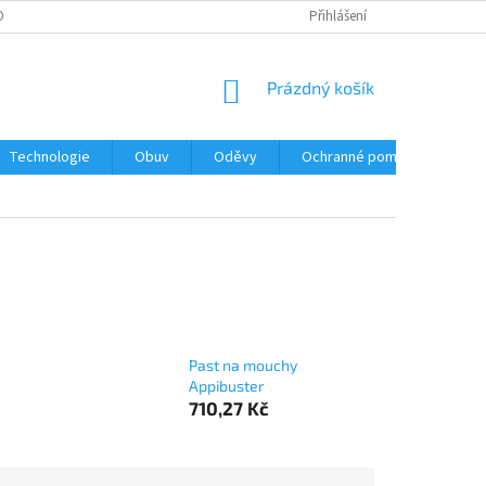
O TELATA
UNIKÁTNÍ POVRCHY HEMAFIX RAPID
Přihlášení
NÁKUPNÍ
Prázdný košík
KOŠÍK
Technologie
Obuv
Oděvy
Ochranné pomůcky
Un
Past na mouchy
Appibuster
710,27 Kč