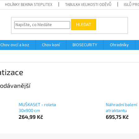
HOLÍNKY BEKINA STEPLITEX
TABULKA VELIKOSTI ODĚVŮ
IGLŮ PR
HLEDAT
Chov ovcí a koz
Chov koní
BIOSECURITY
Ohradníky
tizace
odávanější
MUŠKASET - roleta
Náhradní balení
30x900 cm
atraktantu
264,99 Kč
695,75 Kč