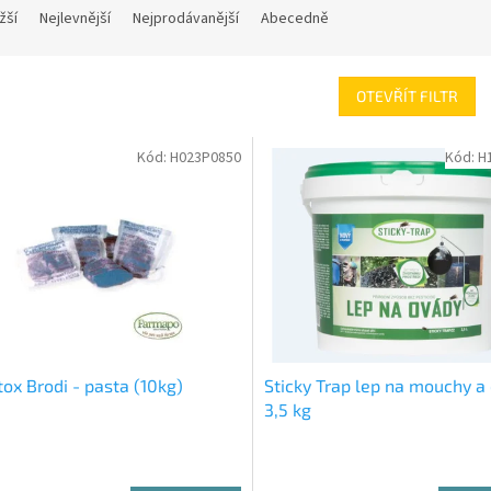
žší
Nejlevnější
Nejprodávanější
Abecedně
OTEVŘÍT FILTR
Kód:
H023P0850
Kód:
H
ox Brodi - pasta (10kg)
Sticky Trap lep na mouchy a
3,5 kg