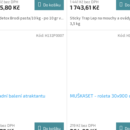
Kč bez DPH
1 441 Kč bez DPH
Do košíku
Do
5,80 Kč
1 743,61 Kč
etox Brodi pasta/10 kg - po 10 gr v...
Sticky Trap Lep na mouchy a ovády
3,5 kg
Kód:
H132P0007
Kód:
H
dní balení atraktantu
MUŠKASET - roleta 30x900
 bez DPH
219 Kč bez DPH
Do košíku
Do