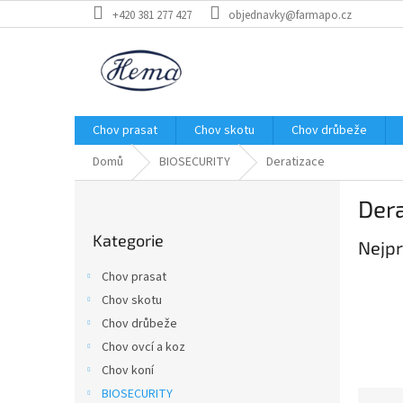
Přejít
+420 381 277 427
objednavky@farmapo.cz
na
obsah
Chov prasat
Chov skotu
Chov drůbeže
Domů
BIOSECURITY
Deratizace
P
Dera
o
Přeskočit
s
Kategorie
kategorie
Nejpr
t
r
Chov prasat
a
Chov skotu
n
Chov drůbeže
n
í
Chov ovcí a koz
p
Chov koní
a
BIOSECURITY
Ř