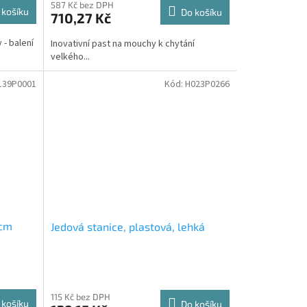
587 Kč bez DPH
 košíku
Do košíku
710,27 Kč
 - balení
Inovativní past na mouchy k chytání
velkého...
139P0001
Kód:
H023P0266
 cm
Jedová stanice, plastová, lehká
115 Kč bez DPH
 košíku
Do košíku