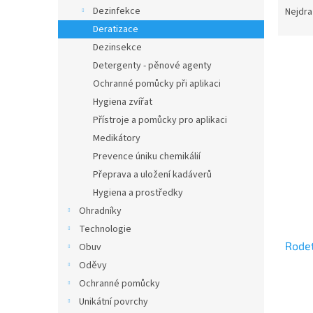
n
a
Dezinfekce
Nejdra
e
z
Deratizace
l
e
Dezinsekce
n
Detergenty - pěnové agenty
í
Ochranné pomůcky při aplikaci
p
V
r
Hygiena zvířat
ý
o
Přístroje a pomůcky pro aplikaci
p
d
Medikátory
i
u
s
Prevence úniku chemikálií
k
p
Přeprava a uložení kadáverů
t
r
Hygiena a prostředky
ů
o
Ohradníky
d
Technologie
u
Rodet
k
Obuv
t
Oděvy
ů
Ochranné pomůcky
Unikátní povrchy