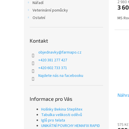
2 980 
Nářadí
3 60
Veterinární pomůcky
Ostatní
MS Rod
Kontakt
objednavky
@
farmapo.cz
+420 381 277 427
+420 602 733 371
Najdete nás na facebooku
Náhra
Informace pro Vás
Holínky Bekina Steplitex
Tabulka velikosti oděvů
Iglů pro telata
575 Kč
UNIKÁTNÍ POVRCHY HEMAFIX RAPID