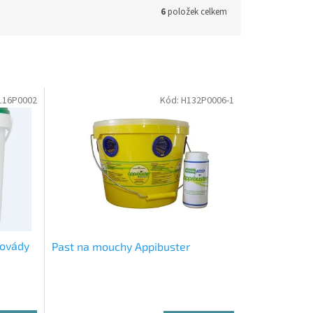
6
položek celkem
116P0002
Kód:
H132P0006-1
 ovády
Past na mouchy Appibuster