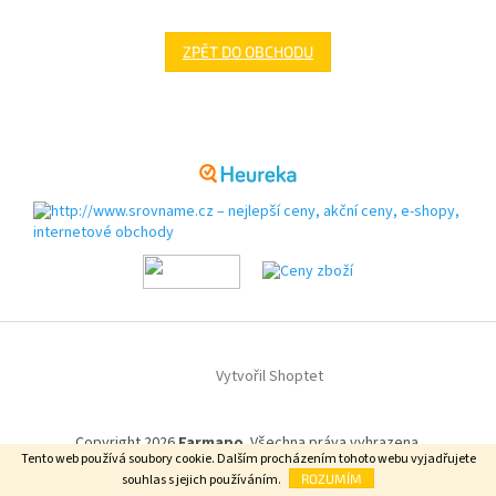
ZPĚT DO OBCHODU
Z
á
p
a
t
í
Vytvořil Shoptet
Copyright 2026
Farmapo
. Všechna práva vyhrazena.
Tento web používá soubory cookie. Dalším procházením tohoto webu vyjadřujete
souhlas s jejich používáním.
ROZUMÍM