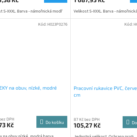
st S-XXXL. Barva - námořnická modř
Velikost S-XXXL. Barva - námořnick
Kód:
H023P0276
Kód:
H
KY na obuv, nízké, modré
Pracovní rukavice PVC, červe
cm
 bez DPH
87 Kč bez DPH
Do košíku
Do
73 Kč
105,27 Kč
y na obuv nízké, modrá barva,...
Jednotná velikost. Ochrana proti