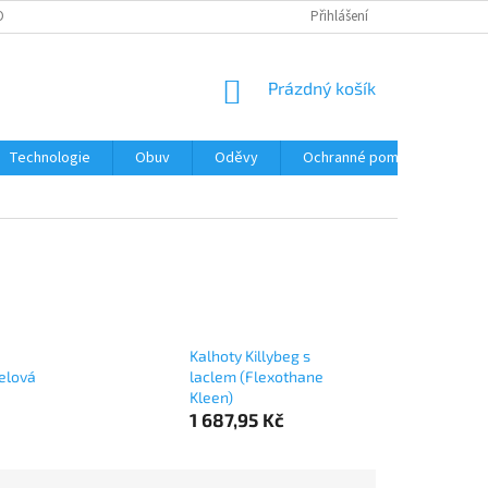
O TELATA
UNIKÁTNÍ POVRCHY HEMAFIX RAPID
Přihlášení
NÁKUPNÍ
Prázdný košík
KOŠÍK
Technologie
Obuv
Oděvy
Ochranné pomůcky
Un
Kalhoty Killybeg s
celová
laclem (Flexothane
Kleen)
1 687,95 Kč