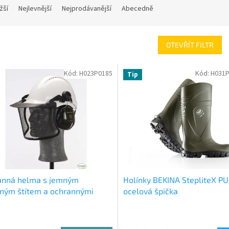
žší
Nejlevnější
Nejprodávanější
Abecedně
OTEVŘÍT FILTR
Kód:
H023P0185
Kód:
H031P
Tip
anná helma s jemným
Holínky BEKINA StepliteX PU
ným štítem a ochrannými
ocelová špička
átky H7