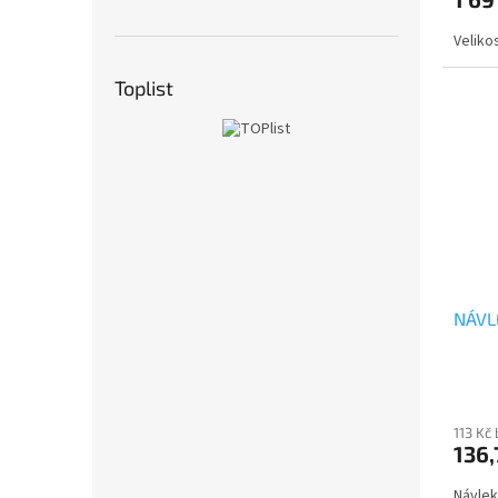
Veliko
Toplist
NÁVLE
113 Kč
136,
Návlek