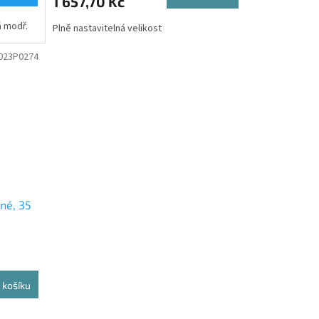
1 657,70 Kč
á modř.
Plně nastavitelná velikost
023P0274
né, 35
 košíku