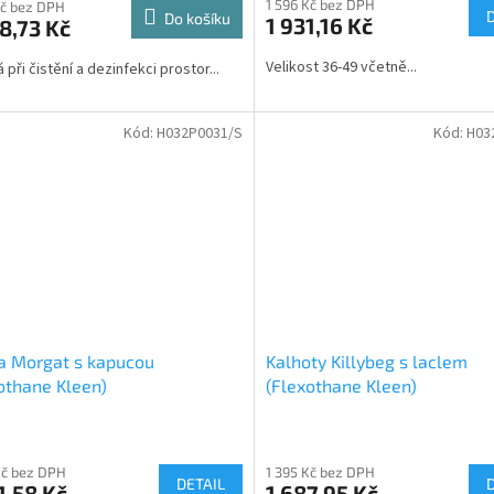
1 596 Kč bez DPH
Kč bez DPH
Do košíku
1 931,16 Kč
8,73 Kč
Velikost 36-49 včetně...
při čistění a dezinfekci prostor...
Kód:
H032P0031/S
Kód:
H03
a Morgat s kapucou
Kalhoty Killybeg s laclem
othane Kleen)
(Flexothane Kleen)
Kč bez DPH
1 395 Kč bez DPH
DETAIL
1,58 Kč
1 687,95 Kč