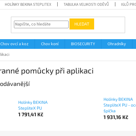
HOLÍNKY BEKINA STEPLITEX
TABULKA VELIKOSTI ODĚVŮ
IGLŮ PR
HLEDAT
Chov ovcí a koz
Chov koní
BIOSECURITY
Ohradníky
ikaci
anné pomůcky při aplikaci
odávanější
Holínky BEKINA
Holínky BEKINA
StepliteX PU - o
StepliteX PU
špička
1 791,41 Kč
1 931,16 Kč