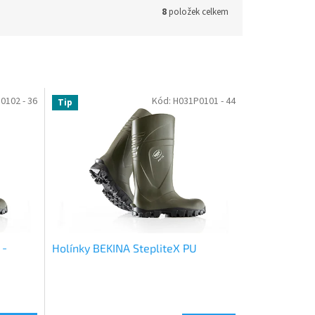
8
položek celkem
0102 - 36
Kód:
H031P0101 - 44
Tip
 -
Holínky BEKINA StepliteX PU