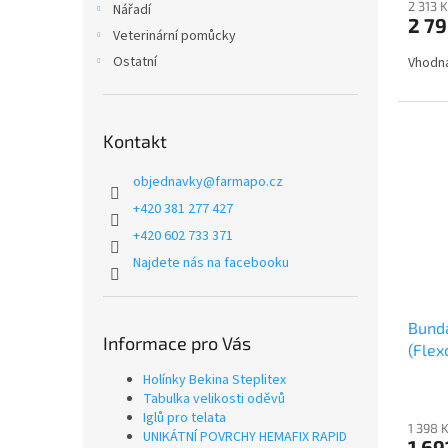
2 313 
Nářadí
2 79
Veterinární pomůcky
Ostatní
Vhodná 
Kontakt
objednavky
@
farmapo.cz
+420 381 277 427
+420 602 733 371
Najdete nás na facebooku
Bund
Informace pro Vás
(Flex
Holínky Bekina Steplitex
Tabulka velikosti oděvů
Iglů pro telata
1 398 
UNIKÁTNÍ POVRCHY HEMAFIX RAPID
1 69