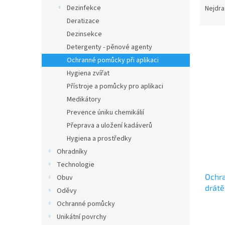
n
a
Dezinfekce
Nejdra
e
z
Deratizace
l
e
Dezinsekce
n
Detergenty - pěnové agenty
í
Ochranné pomůcky při aplikaci
p
V
r
Hygiena zvířat
ý
o
Přístroje a pomůcky pro aplikaci
p
d
Medikátory
i
u
s
Prevence úniku chemikálií
k
p
Přeprava a uložení kadáverů
t
r
Hygiena a prostředky
ů
o
Ohradníky
d
Technologie
u
Ochr
k
Obuv
drátě
t
Oděvy
sluch
ů
Ochranné pomůcky
Unikátní povrchy