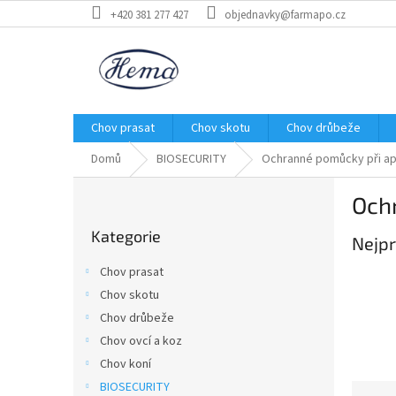
Přejít
+420 381 277 427
objednavky@farmapo.cz
na
obsah
Chov prasat
Chov skotu
Chov drůbeže
Domů
BIOSECURITY
Ochranné pomůcky při apl
P
Ochr
o
Přeskočit
s
Kategorie
kategorie
Nejpr
t
r
Chov prasat
a
Chov skotu
n
Chov drůbeže
n
í
Chov ovcí a koz
p
Chov koní
a
BIOSECURITY
Ř