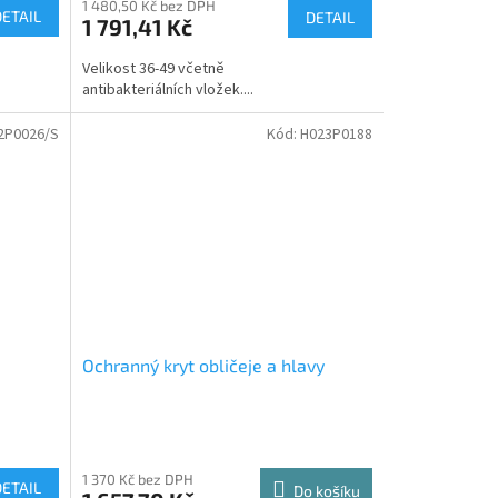
1 480,50 Kč bez DPH
DETAIL
DETAIL
1 791,41 Kč
Velikost 36-49 včetně
antibakteriálních vložek....
2P0026/S
Kód:
H023P0188
Ochranný kryt obličeje a hlavy
1 370 Kč bez DPH
DETAIL
Do košíku