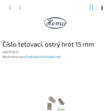
Přejít
NÁKUP
na
obsah
KOŠÍK
Číslo tetovací, ostrý hrot 15 mm
H007P0073
Průměrné
Neohodnoceno
Podrobnosti hodnocení
hodnocení
produktu
je
0,0
z
5
hvězdiček.