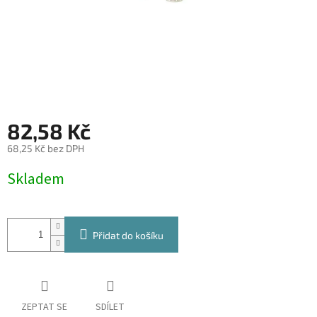
82,58 Kč
68,25 Kč bez DPH
Měrná
Skladem
cena:
Přidat do košíku
ZEPTAT SE
SDÍLET