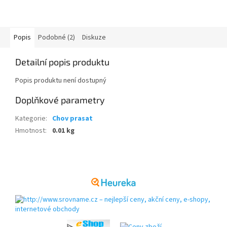
Popis
Podobné (2)
Diskuze
Detailní popis produktu
Popis produktu není dostupný
Doplňkové parametry
Kategorie
:
Chov prasat
Hmotnost
:
0.01 kg
Z
á
p
a
t
í