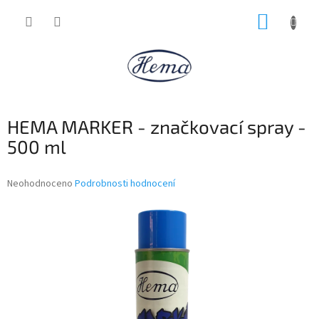
Přejít
NÁKUP
na
obsah
KOŠÍK
HEMA MARKER - značkovací spray -
500 ml
Průměrné
Neohodnoceno
Podrobnosti hodnocení
hodnocení
produktu
je
0,0
z
5
hvězdiček.