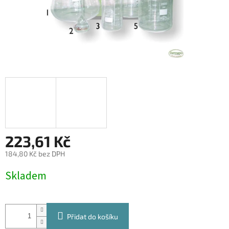
223,61 Kč
184,80 Kč bez DPH
Měrná
Skladem
cena:
Přidat do košíku