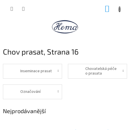
Přejít
NÁKUP
na
obsah
KOŠÍK
Chov prasat
, Strana 16
Chovatelská péče
Inseminace prasat
o prasata
Označování
Nejprodávanější