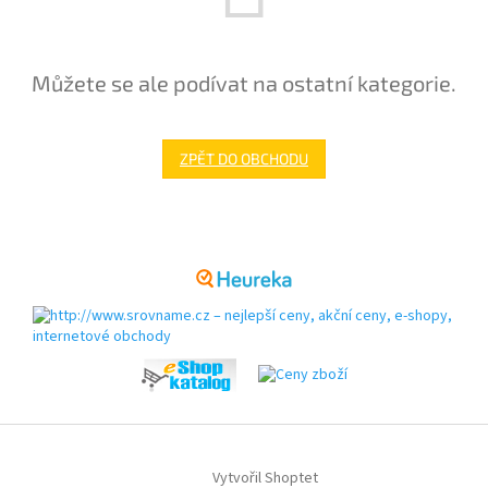
Můžete se ale podívat na ostatní kategorie.
ZPĚT DO OBCHODU
Z
á
p
a
t
í
Vytvořil Shoptet