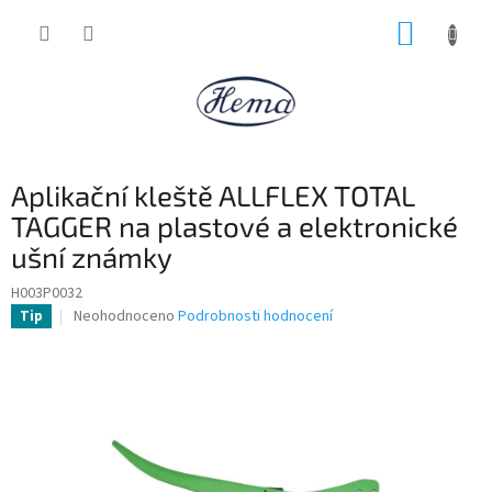
Přejít
NÁKUP
na
obsah
KOŠÍK
Aplikační kleště ALLFLEX TOTAL
TAGGER na plastové a elektronické
ušní známky
H003P0032
Průměrné
Neohodnoceno
Podrobnosti hodnocení
Tip
hodnocení
produktu
je
0,0
z
5
hvězdiček.