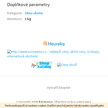
Doplňkové parametry
Kategorie
:
Chov skotu
Hmotnost
:
1 kg
Z
á
p
a
t
í
Vytvořil Shoptet
Copyright 2026
Farmapo
. Všechna práva vyhrazena.
Tento web používá soubory cookie. Dalším procházením tohoto webu vyjadřujete