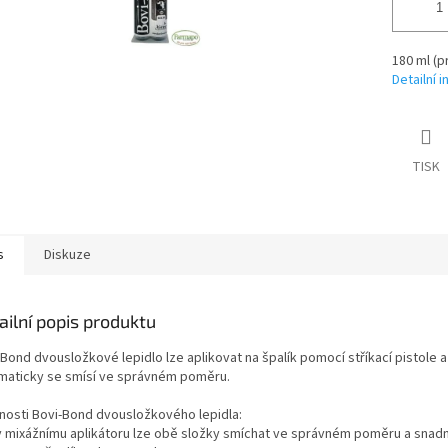
180 ml (p
Detailní 
TISK
s
Diskuze
ailní popis produktu
Bond dvousložkové lepidlo lze aplikovat na špalík pomocí stříkací pistole a
maticky se smísí ve správném poměru.
tnosti Bovi-Bond dvousložkového lepidla:
ky mixážnímu aplikátoru lze obě složky smíchat ve správném poměru a snad