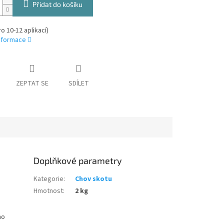
Přidat do košíku
ro 10-12 aplikací)
informace
ZEPTAT SE
SDÍLET
Doplňkové parametry
Kategorie
:
Chov skotu
Hmotnost
:
2 kg
no