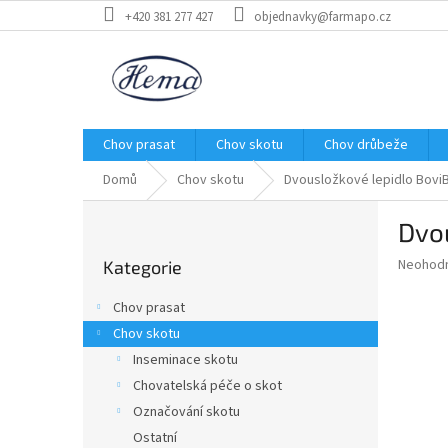
Přejít
+420 381 277 427
objednavky@farmapo.cz
na
obsah
Chov prasat
Chov skotu
Chov drůbeže
Domů
Chov skotu
Dvousložkové lepidlo Bovi
P
Dvo
o
Přeskočit
s
Průměr
Neohod
Kategorie
kategorie
t
hodnoce
r
produkt
Chov prasat
a
je
Chov skotu
0,0
n
z
Inseminace skotu
n
5
í
Chovatelská péče o skot
hvězdič
p
Označování skotu
a
Ostatní