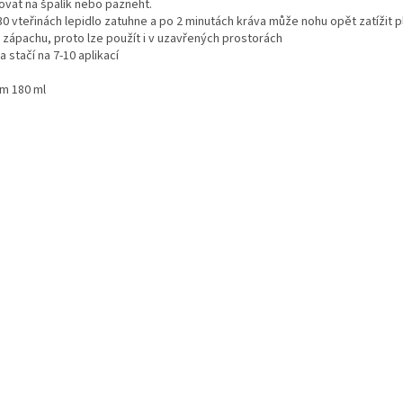
kovat na špalík nebo pazneht.
 30 vteřinách lepidlo zatuhne a po 2 minutách kráva může nohu opět zatížit 
z zápachu, proto lze použít i v uzavřených prostorách
a stačí na 7-10 aplikací
m 180 ml