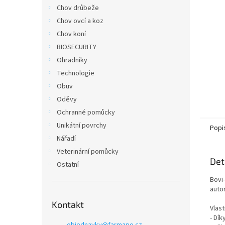
n
Chov drůbeže
e
Chov ovcí a koz
l
Chov koní
BIOSECURITY
Ohradníky
Technologie
Obuv
Oděvy
Ochranné pomůcky
Unikátní povrchy
Popi
Nářadí
Veterinární pomůcky
Det
Ostatní
Bovi-
auto
Kontakt
Vlas
- Dí