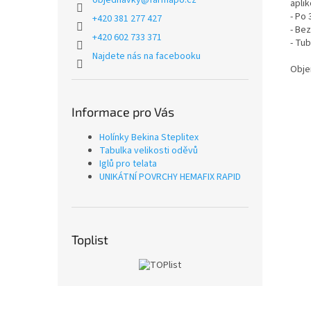
objednavky
@
farmapo.cz
apli
- Po
+420 381 277 427
- Be
+420 602 733 371
- Tub
Najdete nás na facebooku
Obje
Informace pro Vás
Holínky Bekina Steplitex
Tabulka velikosti oděvů
Iglů pro telata
UNIKÁTNÍ POVRCHY HEMAFIX RAPID
Toplist
Z
á