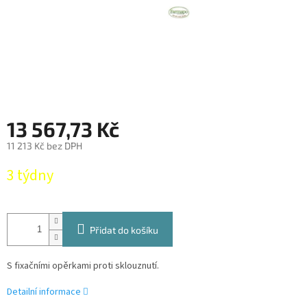
13 567,73 Kč
11 213 Kč bez DPH
Měrná
3 týdny
cena:
Přidat do košíku
S fixačními opěrkami proti sklouznutí.
Detailní informace