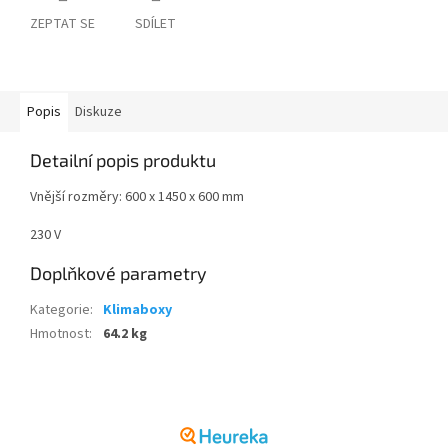
ZEPTAT SE
SDÍLET
Popis
Diskuze
Detailní popis produktu
Vnější rozměry: 600 x 1450 x 600 mm
230 V
Doplňkové parametry
Kategorie
:
Klimaboxy
Hmotnost
:
64.2 kg
Z
á
p