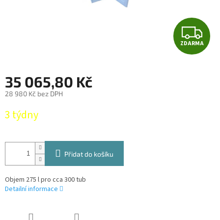
Z
ZDARMA
D
A
35 065,80 Kč
R
28 980 Kč bez DPH
Měrná
M
3 týdny
cena:
A
Přidat do košíku
Objem 275 l pro cca 300 tub
Detailní informace