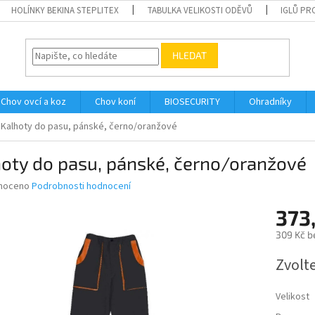
HOLÍNKY BEKINA STEPLITEX
TABULKA VELIKOSTI ODĚVŮ
IGLŮ PR
HLEDAT
Chov ovcí a koz
Chov koní
BIOSECURITY
Ohradníky
Kalhoty do pasu, pánské, černo/oranžové
oty do pasu, pánské, černo/oranžové
né
noceno
Podrobnosti hodnocení
ní
373
u
309 Kč b
Měrná
Zvolt
cena:
ek.
Velikost