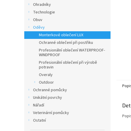
n
Ohradníky
e
Technologie
l
Obuv
Oděvy
Monterkové oblečení LUX
Ochranné oblečení při postřiku
Profesionální oblečení WATERPROOF-
WINDPROOF
Profesionální oblečení při výrobě
potravin
Overaly
Outdoor
Popi
Ochranné pomůcky
Unikátní povrchy
Det
Nářadí
Veterinární pomůcky
Popi
Ostatní