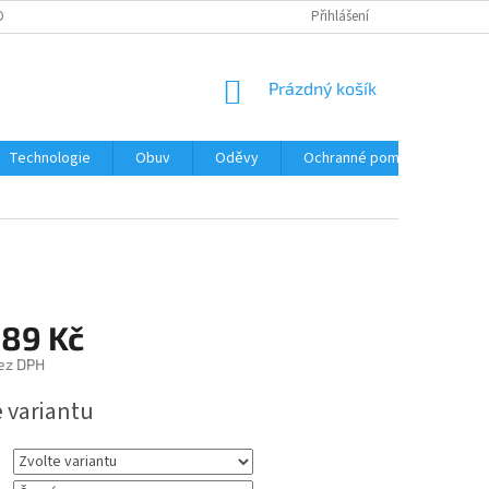
O TELATA
UNIKÁTNÍ POVRCHY HEMAFIX RAPID
Přihlášení
NÁKUPNÍ
Prázdný košík
KOŠÍK
Technologie
Obuv
Oděvy
Ochranné pomůcky
Un
,89 Kč
ez DPH
e variantu