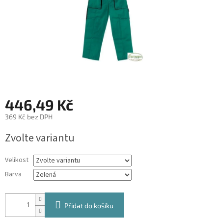
446,49 Kč
369 Kč bez DPH
Měrná
Zvolte variantu
cena:
Velikost
Barva
Přidat do košíku