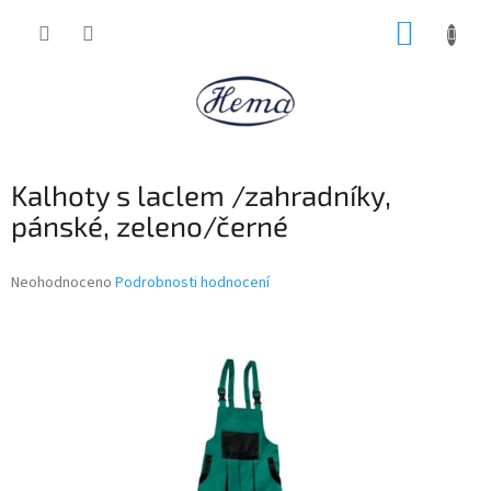
Přejít
NÁKUP
na
obsah
KOŠÍK
Kalhoty s laclem /zahradníky,
pánské, zeleno/černé
Průměrné
Neohodnoceno
Podrobnosti hodnocení
hodnocení
produktu
je
0,0
z
5
hvězdiček.