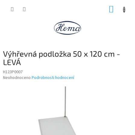
Přejít
NÁKUP
na
obsah
KOŠÍK
Výhřevná podložka 50 x 120 cm -
LEVÁ
H123P0007
Průměrné
Neohodnoceno
Podrobnosti hodnocení
hodnocení
produktu
je
0,0
z
5
hvězdiček.