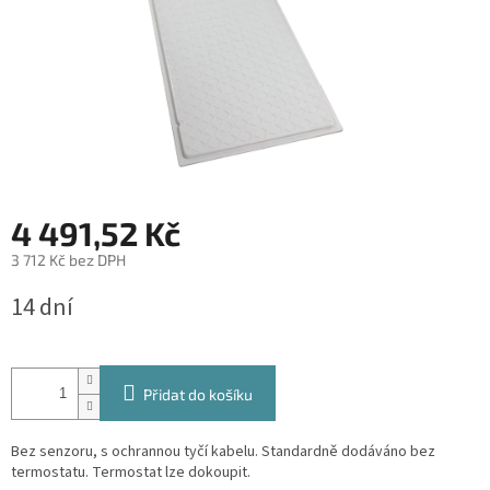
4 491,52 Kč
3 712 Kč bez DPH
Měrná
14 dní
cena:
Přidat do košíku
Bez senzoru, s ochrannou tyčí kabelu. Standardně dodáváno bez
termostatu. Termostat lze dokoupit.