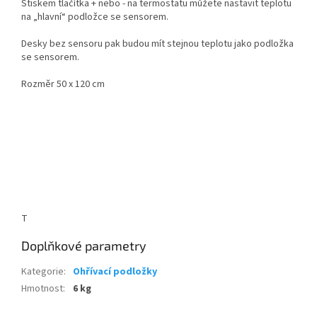
Stiskem tlačítka + nebo - na termostatu můžete nastavit teplotu
na „hlavní“ podložce se sensorem.
Desky bez sensoru pak budou mít stejnou teplotu jako podložka
se sensorem.
Rozměr 50 x 120 cm
T
Doplňkové parametry
Kategorie
:
Ohřívací podložky
Hmotnost
:
6 kg