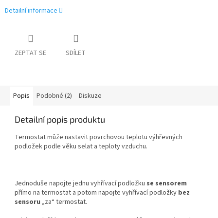
Detailní informace
ZEPTAT SE
SDÍLET
Popis
Podobné (2)
Diskuze
Detailní popis produktu
Termostat může nastavit povrchovou teplotu výhřevných
podložek podle věku selat a teploty vzduchu.
Jednoduše napojte jednu vyhřívací podložku
se sensorem
přímo na termostat a potom napojte vyhřívací podložky
bez
sensoru
„za“ termostat.