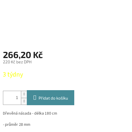
266,20 Kč
220 Kč bez DPH
Měrná
3 týdny
cena:
Přidat do košíku
Dřevěná násada - délka 180 cm
- průměr 28 mm