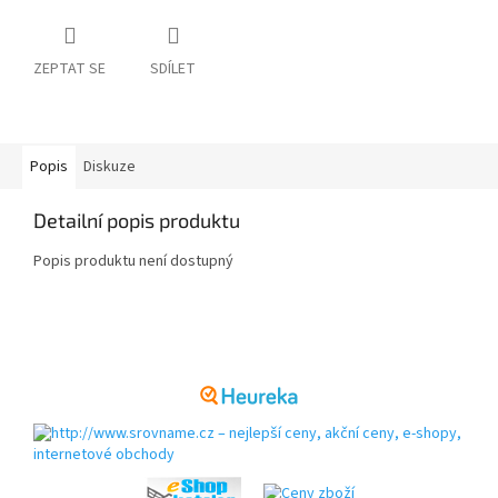
ZEPTAT SE
SDÍLET
Popis
Diskuze
Detailní popis produktu
Popis produktu není dostupný
Z
á
p
a
t
í