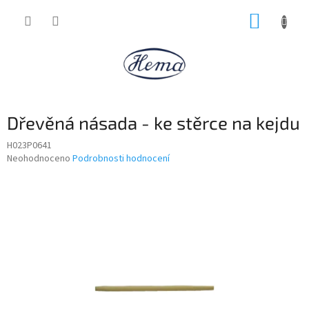
Přejít
NÁKUP
na
obsah
KOŠÍK
Dřevěná násada - ke stěrce na kejdu
H023P0641
Průměrné
Neohodnoceno
Podrobnosti hodnocení
hodnocení
produktu
je
0,0
z
5
hvězdiček.