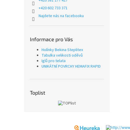
+420 381 277 427
+420 602 733 371
Najdete nás na facebooku
Informace pro Vás
Holínky Bekina Steplitex
Tabulka velikosti oděvů
Iglů pro telata
UNIKÁTNÍ POVRCHY HEMAFIX RAPID
Toplist
Z
á
p