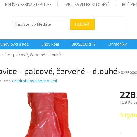
HOLÍNKY BEKINA STEPLITEX
TABULKA VELIKOSTI ODĚVŮ
IGLŮ PR
HLEDAT
Chov ovcí a koz
Chov koní
BIOSECURITY
Ohradníky
avice - palcové, červené - dlouhé
vice - palcové, červené - dlouhé
H022P000
né
noceno
Podrobnosti hodnocení
ní
228
u
189 Kč b
Měrná
3 týd
cena:
ek.