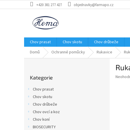
Přejít
+420 381 277 427
objednavky@farmapo.cz
na
obsah
Chov prasat
Chov skotu
Chov drůbeže
Domů
Ochranné pomůcky
Rukavice
Ruk
P
Ruka
o
Přeskočit
s
Průměr
Neohod
Kategorie
kategorie
t
hodnoce
r
produkt
Chov prasat
a
je
Chov skotu
0,0
n
z
Chov drůbeže
n
5
í
Chov ovcí a koz
hvězdič
p
Chov koní
a
BIOSECURITY