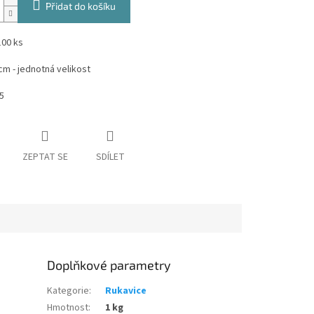
Přidat do košíku
100 ks
cm - jednotná velikost
5
ZEPTAT SE
SDÍLET
Doplňkové parametry
Kategorie
:
Rukavice
Hmotnost
:
1 kg