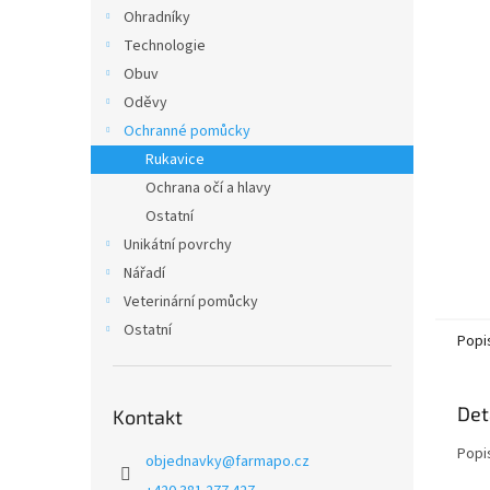
n
Ohradníky
e
Technologie
l
Obuv
Oděvy
Ochranné pomůcky
Rukavice
Ochrana očí a hlavy
Ostatní
Unikátní povrchy
Nářadí
Veterinární pomůcky
Ostatní
Popi
Det
Kontakt
Popi
objednavky
@
farmapo.cz