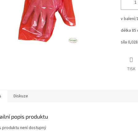
v balení/
délka 85 
síla 0,028
TISK
s
Diskuze
ailní popis produktu
s produktu není dostupný