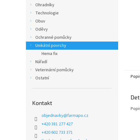
n
Ohradníky
e
Technologie
l
Obuv
Oděvy
Ochranné pomůcky
Unikátní povrchy
Hema fix
Nářadí
Veterinární pomůcky
Popi
Ostatní
Det
Kontakt
Popi
objednavky
@
farmapo.cz
+420 381 277 427
+420 602 733 371