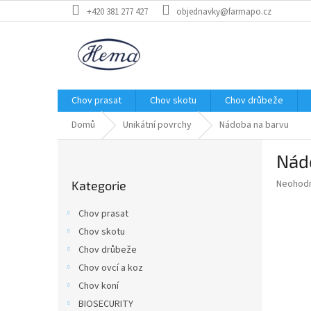
Přejít
+420 381 277 427
objednavky@farmapo.cz
na
obsah
Chov prasat
Chov skotu
Chov drůbeže
Domů
Unikátní povrchy
Nádoba na barvu
P
Nád
o
Přeskočit
s
Průměr
Neohod
Kategorie
kategorie
t
hodnoce
r
produkt
Chov prasat
a
je
Chov skotu
0,0
n
z
Chov drůbeže
n
5
í
Chov ovcí a koz
hvězdič
p
Chov koní
a
BIOSECURITY