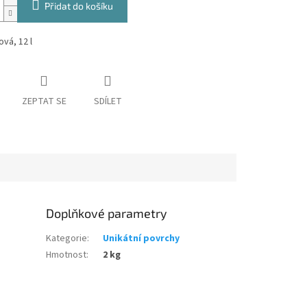
Přidat do košíku
vá, 12 l
ZEPTAT SE
SDÍLET
Doplňkové parametry
Kategorie
:
Unikátní povrchy
Hmotnost
:
2 kg