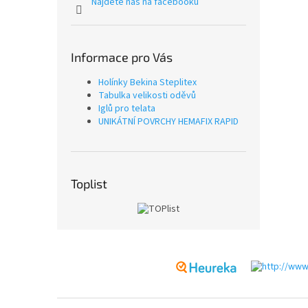
Najdete nás na facebooku
Informace pro Vás
Holínky Bekina Steplitex
Tabulka velikosti oděvů
Iglů pro telata
UNIKÁTNÍ POVRCHY HEMAFIX RAPID
Toplist
Z
á
p
a
t