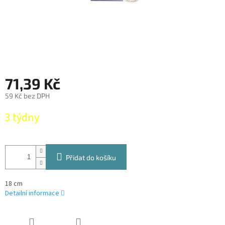
71,39 Kč
59 Kč bez DPH
Měrná
3 týdny
cena:
Přidat do košíku
18 cm
Detailní informace