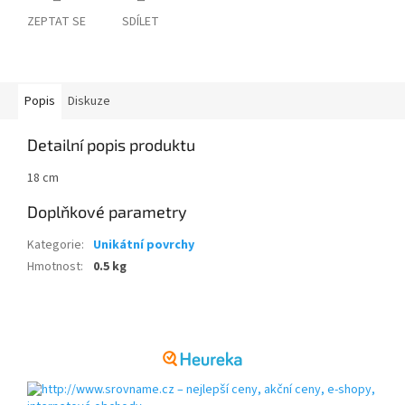
ZEPTAT SE
SDÍLET
Popis
Diskuze
Detailní popis produktu
18 cm
Doplňkové parametry
Kategorie
:
Unikátní povrchy
Hmotnost
:
0.5 kg
Z
á
p
a
t