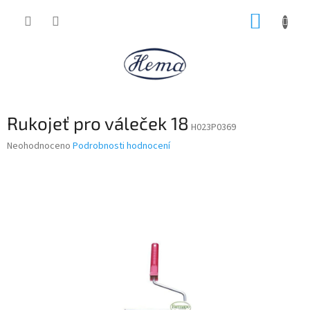
Přejít
NÁKUP
na
obsah
KOŠÍK
Rukojeť pro váleček 18
H023P0369
Průměrné
Neohodnoceno
Podrobnosti hodnocení
hodnocení
produktu
je
0,0
z
5
hvězdiček.