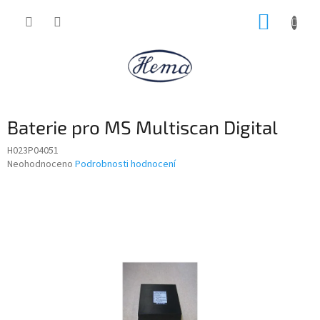
Přejít
NÁKUP
na
obsah
KOŠÍK
Baterie pro MS Multiscan Digital
H023P04051
Průměrné
Neohodnoceno
Podrobnosti hodnocení
hodnocení
produktu
je
0,0
z
5
hvězdiček.