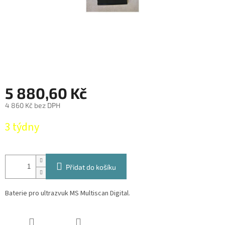
5 880,60 Kč
4 860 Kč bez DPH
Měrná
3 týdny
cena:
Přidat do košíku
Baterie pro ultrazvuk MS Multiscan Digital.