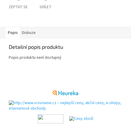
ZEPTAT SE
SDÍLET
Popis
Diskuze
Detailní popis produktu
Popis produktu není dostupný
Z
á
p
a
t
í