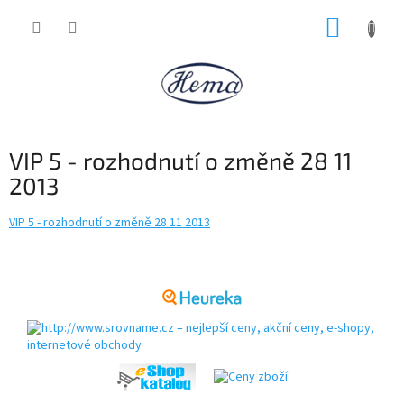
Přejít
NÁKUP
na
obsah
KOŠÍK
VIP 5 - rozhodnutí o změně 28 11
2013
VIP 5 - rozhodnutí o změně 28 11 2013
Z
á
p
a
t
í