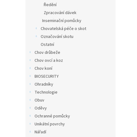
n
Ředění
e
Zpracování dávek
l
Inseminační pomůcky
Chovatelská péče o skot
Označování skotu
Ostatní
Chov drůbeže
Chov ovcí a koz
Chov koní
BIOSECURITY
Ohradníky
Technologie
Obuv
Oděvy
Ochranné pomůcky
Unikátní povrchy
Nářadí