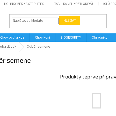
HOLÍNKY BEKINA STEPLITEX
TABULKA VELIKOSTI ODĚVŮ
IGLŮ PR
HLEDAT
Chov ovcí a koz
Chov koní
BIOSECURITY
Ohradníky
roba dávek
Odběr semene
ěr semene
Produkty teprve připra