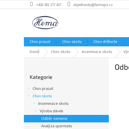
Přejít
+420 381 277 427
objednavky@farmapo.cz
na
obsah
Chov prasat
Chov skotu
Chov drůbeže
Domů
Chov skotu
Inseminace skotu
Vý
P
Odb
o
Přeskočit
s
Kategorie
kategorie
t
r
Chov prasat
a
Chov skotu
n
Inseminace skotu
n
í
Výroba dávek
p
Odběr semene
a
Analýza spermatu